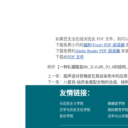
如果您无法在线浏览此 PDF 文件，则可
下载免费小巧的
福昕(Foxit) PDF 阅读器
,
下载免费的
Adobe Reader PDF 阅读器
,安
下载此
PDF 文件
附件【
一种钆硼酸盐Rb_2LiGdB_2O_6的结
上一条：
超声波对苦楝皮在真丝染色中的应用
下一条：
八氰钨-钴异金属配合物的合成、结
友情链接：
马克思主义学院
健康医学院
文学与历史文化学院
国际教育学
音乐学院
法学与公共