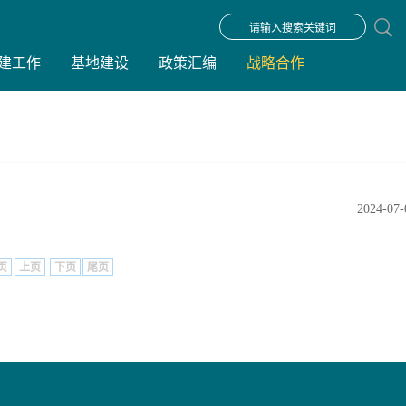
建工作
基地建设
政策汇编
战略合作
2024-07-
页
上页
下页
尾页